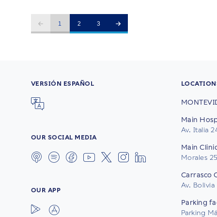
1
2
3
VERSIÓN ESPAÑOL
LOCATION
MONTEVI
Main Hospi
Av. Italia 
OUR SOCIAL MEDIA
Main Clini
Morales 2
Carrasco C
Av. Bolivia
OUR APP
Parking fac
Parking Mál