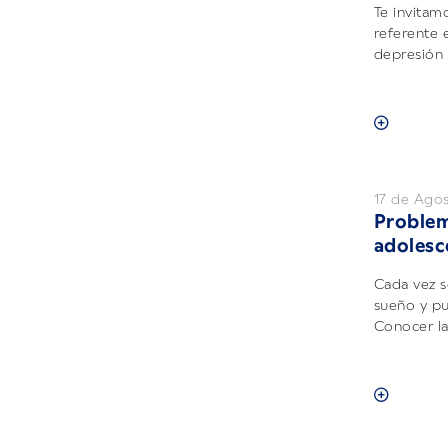
Te invitam
referente e
depresión 
17 de Ago
Problem
adolesc
Cada vez s
sueño y pu
Conocer las