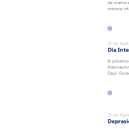
de mama e
manera inte
21 de Sep
Día Int
El próximo
Internacio
Day). Duran
31 de Ago
Depresi