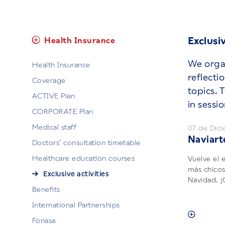
Exclusiv
Health Insurance
We organ
Health Insurance
reflecti
Coverage
topics. 
ACTIVE Plan
in sessi
CORPORATE Plan
Medical staff
07 de Dic
Naviart
Doctors' consultation timetable
Healthcare education courses
Vuelve el 
más chicos
Exclusive activities
Navidad. ¡
Benefits
International Partnerships
Fonasa