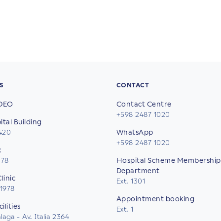
S
CONTACT
DEO
Contact Centre
+598 2487 1020
tal Building
2420
WhatsApp
+598 2487 1020
c
578
Hospital Scheme Membership
Department
linic
Ext. 1301
 1978
Appointment booking
ilities
Ext. 1
aga - Av. Italia 2364