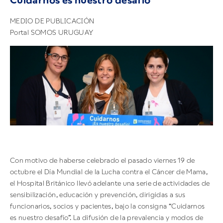
Cuidarnos es nuestro desafío
MEDIO DE PUBLICACIÓN
Portal SOMOS URUGUAY
Con motivo de haberse celebrado el pasado viernes 19 de
octubre el Día Mundial de la Lucha contra el Cáncer de Mama,
el Hospital Británico llevó adelante una serie de actividades de
sensibilización, educación y prevención, dirigidas a sus
funcionarios, socios y pacientes, bajo la consigna “Cuidarnos
es nuestro desafío”. La difusión de la prevalencia y modos de