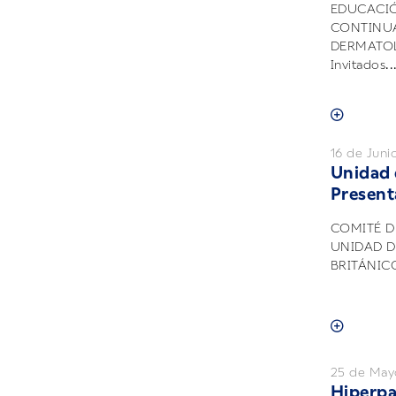
EDUCACI
CONTINUA
DERMATOL
Invitados..
16 de Juni
Unidad 
Presenta
COMITÉ D
UNIDAD D
BRITÁNICO.
25 de May
Hiperpa