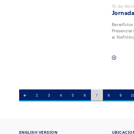
10 de Abri
Jornada
Beneficios
Presencial
a: Nefrólog
2
3
4
5
6
7
8
9
1
ENGLISH VERSION
UBICACIO