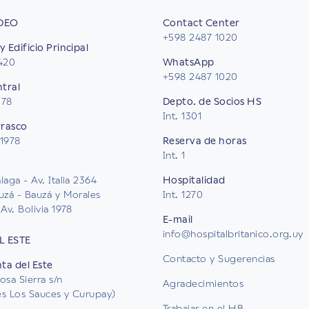
DEO
Contact Center
+598 2487 1020
y Edificio Principal
2420
WhatsApp
+598 2487 1020
ntral
578
Depto. de Socios HS
Int. 1301
rrasco
 1978
Reserva de horas
Int. 1
aga - Av. Italia 2364
Hospitalidad
uzá - Bauzá y Morales
Int. 1270
Av. Bolivia 1978
E-mail
info@hospitalbritanico.org.uy
L ESTE
Contacto y Sugerencias
nta del Este
osa Sierra s/n
Agradecimientos
les Los Sauces y Curupay)
Trabajar en el HB