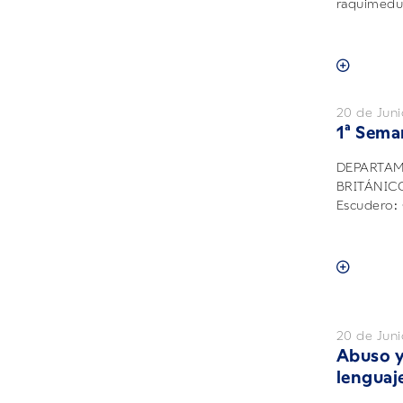
raquimedul
20 de Jun
1ª Sema
DEPARTAM
BRITÁNICO.
Escudero: 
20 de Jun
Abuso y 
lenguaj