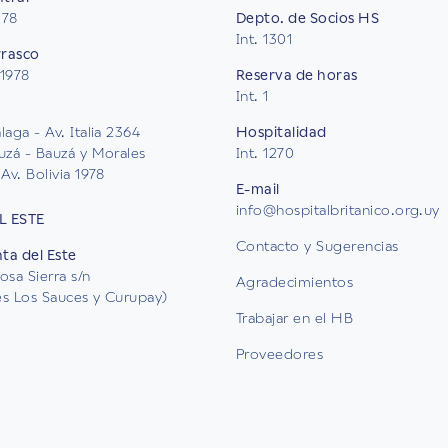
578
Depto. de Socios HS
Int. 1301
rrasco
 1978
Reserva de horas
Int. 1
aga - Av. Italia 2364
Hospitalidad
uzá - Bauzá y Morales
Int. 1270
Av. Bolivia 1978
E-mail
info@hospitalbritanico.org.uy
L ESTE
Contacto y Sugerencias
nta del Este
osa Sierra s/n
Agradecimientos
les Los Sauces y Curupay)
Trabajar en el HB
Proveedores