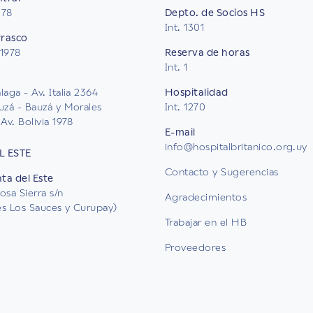
578
Depto. de Socios HS
Int. 1301
rrasco
 1978
Reserva de horas
Int. 1
aga - Av. Italia 2364
Hospitalidad
uzá - Bauzá y Morales
Int. 1270
Av. Bolivia 1978
E-mail
info@hospitalbritanico.org.uy
L ESTE
Contacto y Sugerencias
nta del Este
osa Sierra s/n
Agradecimientos
les Los Sauces y Curupay)
Trabajar en el HB
Proveedores