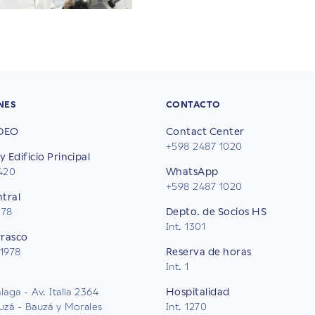
NES
CONTACTO
DEO
Contact Center
+598 2487 1020
y Edificio Principal
2420
WhatsApp
+598 2487 1020
ntral
578
Depto. de Socios HS
Int. 1301
rrasco
 1978
Reserva de horas
Int. 1
aga - Av. Italia 2364
Hospitalidad
uzá - Bauzá y Morales
Int. 1270