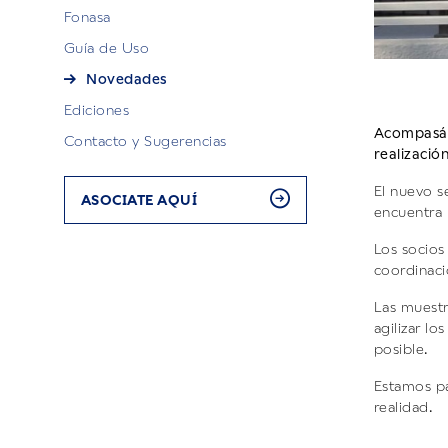
Fonasa
Guía de Uso
Novedades
Ediciones
Acompasán
Contacto y Sugerencias
realizació
El nuevo s
ASOCIATE AQUÍ
encuentra u
Los socios
coordinaci
Las muestr
agilizar l
posible.
Estamos pa
realidad.