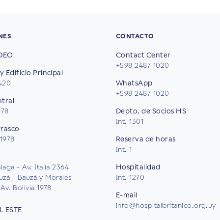
NES
CONTACTO
DEO
Contact Center
+598 2487 1020
y Edificio Principal
2420
WhatsApp
+598 2487 1020
ntral
578
Depto. de Socios HS
Int. 1301
rrasco
 1978
Reserva de horas
Int. 1
aga - Av. Italia 2364
Hospitalidad
uzá - Bauzá y Morales
Int. 1270
Av. Bolivia 1978
E-mail
info@hospitalbritanico.org.uy
L ESTE