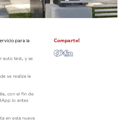
Comparte!
rvicio para la
 auto test, y se
e se realiza la
ía, con el fin de
HBApp lo antes
nta en esta nueva