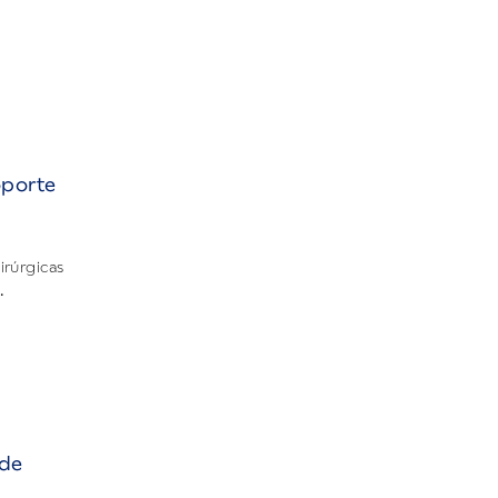
oporte
irúrgicas
.
 de