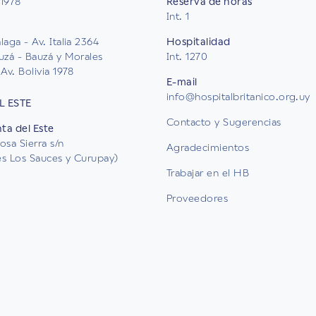
 1978
Reserva de horas
Int. 1
aga - Av. Italia 2364
Hospitalidad
uzá - Bauzá y Morales
Int. 1270
Av. Bolivia 1978
E-mail
info@hospitalbritanico.org.uy
L ESTE
Contacto y Sugerencias
nta del Este
osa Sierra s/n
Agradecimientos
les Los Sauces y Curupay)
Trabajar en el HB
Proveedores