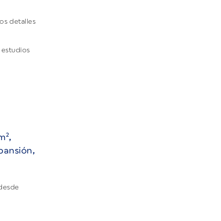
os detalles
 estudios
m²,
xpansión,
 desde