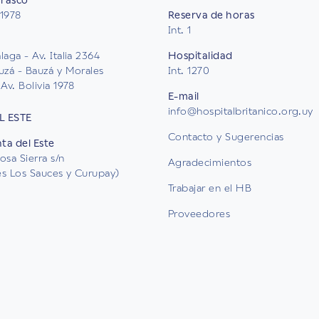
rrasco
 1978
Reserva de horas
Int. 1
aga - Av. Italia 2364
Hospitalidad
uzá - Bauzá y Morales
Int. 1270
Av. Bolivia 1978
E-mail
info@hospitalbritanico.org.uy
L ESTE
Contacto y Sugerencias
nta del Este
osa Sierra s/n
Agradecimientos
les Los Sauces y Curupay)
Trabajar en el HB
Proveedores