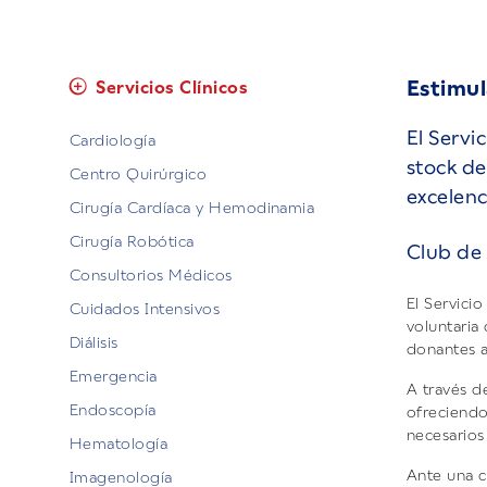
Estimul
Servicios Clínicos
El Servi
Cardiología
stock de
Centro Quirúrgico
excelenc
Cirugía Cardíaca y Hemodinamia
Cirugía Robótica
Club de
Consultorios Médicos
El Servici
Cuidados Intensivos
voluntaria 
Diálisis
donantes 
Emergencia
A través d
Endoscopía
ofreciendo
necesarios
Hematología
Ante una c
Imagenología