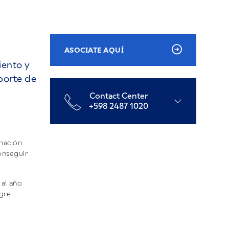
ASOCIATE AQUÍ
iento y
oporte de
Contact Center
+598 2487 1020
onación
conseguir
 al año
ngre