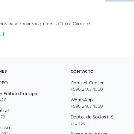
mos para donar sangre en la Clínica Carrasco!
UÍ
NES
CONTACTO
DEO
Contact Center
+598 2487 1020
y Edificio Principal
2420
WhatsApp
+598 2487 1020
ntral
578
Depto. de Socios HS
Int. 1301
rrasco
 1978
Reserva de horas