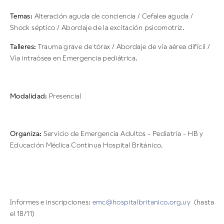
Temas:
Alteración aguda de conciencia / Cefalea aguda /
Shock séptico / Abordaje de la excitación psicomotriz.
Talleres:
Trauma grave de tórax / Abordaje de vía aérea difícil /
Vía intraósea en Emergencia pediátrica.
Modalidad:
Presencial
Organiza:
Servicio de Emergencia Adultos - Pediatría - HB y
Educación Médica Continua Hospital Británico.
Informes e inscripciones:
emc@hospitalbritanico.org.uy
(hasta
el 18/11)