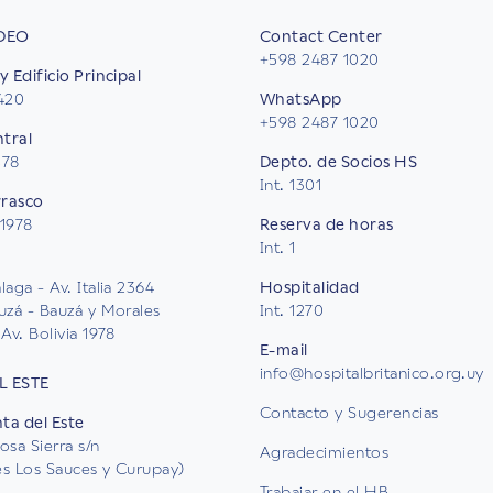
DEO
Contact Center
+598 2487 1020
y Edificio Principal
2420
WhatsApp
+598 2487 1020
ntral
578
Depto. de Socios HS
Int. 1301
rrasco
 1978
Reserva de horas
Int. 1
aga - Av. Italia 2364
Hospitalidad
uzá - Bauzá y Morales
Int. 1270
Av. Bolivia 1978
E-mail
info@hospitalbritanico.org.uy
L ESTE
Contacto y Sugerencias
nta del Este
osa Sierra s/n
Agradecimientos
les Los Sauces y Curupay)
Trabajar en el HB