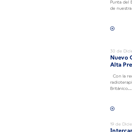
Punta del 
de nuestra 
30 de Dic
Nuevo C
Alta Pr
Con la rec
radioterapi
Británico...
19 de Dic
Interca