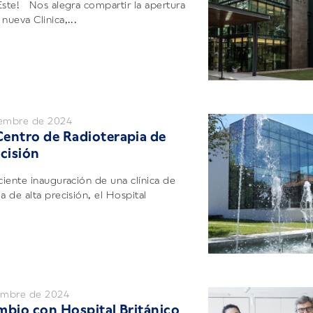
Este! Nos alegra compartir la apertura
nueva Clinica,...
iembre de 2024
entro de Radioterapia de
ecisión
iente inauguración de una clínica de
a de alta precisión, el Hospital
iembre de 2024
mbio con Hospital Británico