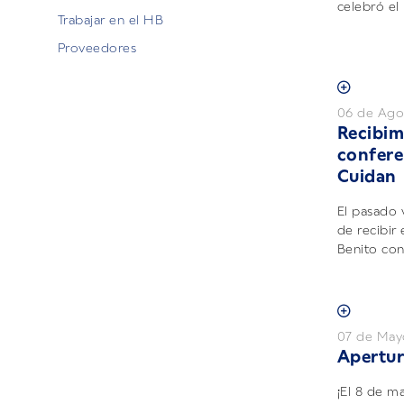
celebró el 
Trabajar en el HB
Proveedores
06 de Ago
Recibimo
confere
Cuidan
El pasado 
de recibir 
Benito con
07 de May
Apertur
¡El 8 de m