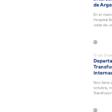
de Arge
En el marc
Hospital B
visita de u
12 de Dic
Depart
Transfus
interna
Nos llena 
octubre, 
Transfusion