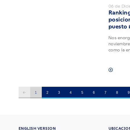
06 de Dic
Rankin
posicion
puesto 
Nos enorgu
noviembre,
como la em
1
2
3
4
5
6
7
8
9
ENGLISH VERSION
UBICACIO