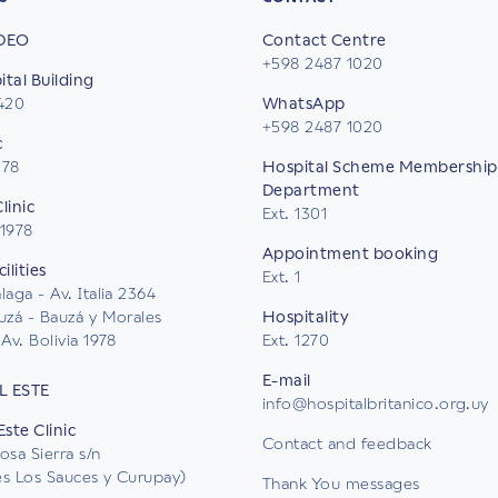
DEO
Contact Centre
+598 2487 1020
tal Building
2420
WhatsApp
+598 2487 1020
c
578
Hospital Scheme Membership
Department
linic
Ext. 1301
 1978
Appointment booking
ilities
Ext. 1
aga - Av. Italia 2364
uzá - Bauzá y Morales
Hospitality
Av. Bolivia 1978
Ext. 1270
E-mail
L ESTE
info@hospitalbritanico.org.uy
Este Clinic
Contact and feedback
osa Sierra s/n
les Los Sauces y Curupay)
Thank You messages