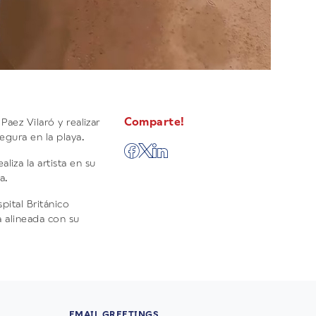
Comparte!
 Paez Vilaró y realizar
egura en la playa.
iza la artista en su
a.
pital Británico
a alineada con su
EMAIL GREETINGS