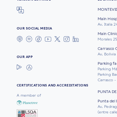
MONTEVI
Main Hospi
Av. Italia 
OUR SOCIAL MEDIA
Main Clini
Morales 2
Carrasco C
Av. Bolivia
OUR APP
Parking fac
Parking Mál
Parking Ba
Carrasco - 
CERTIFICATIONS AND ACCREDITATIONS
PUNTA DE
A member of
Punta del 
Av. Pedrag
(entre cal