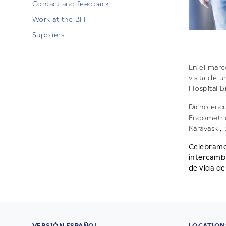
Contact and feedback
Work at the BH
Suppliers
En el marc
visita de 
Hospital B
Dicho encu
Endometrio
Karavaski,
Celebramos
intercambi
de vida de
VERSIÓN ESPAÑOL
LOCATION