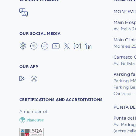
MONTEVI
Main Hospi
Av. Italia 
OUR SOCIAL MEDIA
Main Clini
Morales 2
Carrasco C
Av. Bolivia
OUR APP
Parking fac
Parking Mál
Parking Ba
Carrasco - 
CERTIFICATIONS AND ACCREDITATIONS
PUNTA DE
A member of
Punta del 
Av. Pedrag
(entre cal