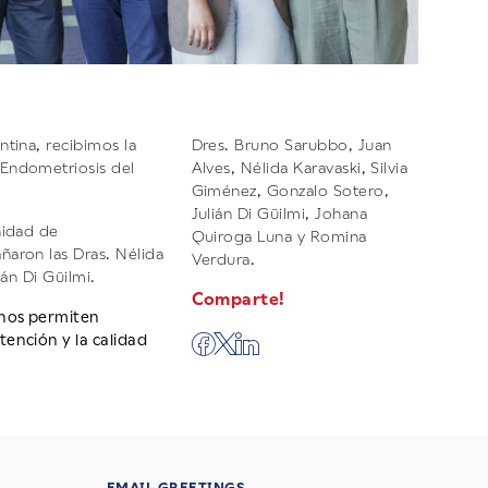
tina, recibimos la
Dres. Bruno Sarubbo, Juan
 Endometriosis del
Alves, Nélida Karavaski, Silvia
Giménez, Gonzalo Sotero,
Julián Di Güilmi, Johana
nidad de
Quiroga Luna y Romina
aron las Dras. Nélida
Verdura.
án Di Güilmi.
Comparte!
 nos permiten
ención y la calidad
EMAIL GREETINGS