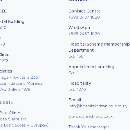
DEO
Contact Centre
+598 2487 1020
tal Building
2420
WhatsApp
+598 2487 1020
c
578
Hospital Scheme Membership
Department
linic
Ext. 1301
 1978
Appointment booking
ilities
Ext. 1
aga - Av. Italia 2364
uzá - Bauzá y Morales
Hospitality
Av. Bolivia 1978
Ext. 1270
E-mail
L ESTE
info@hospitalbritanico.org.uy
Este Clinic
Contact and feedback
osa Sierra s/n
les Los Sauces y Curupay)
Thank You messages