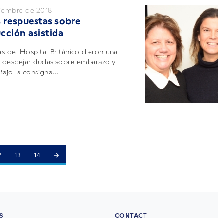
tiembre de 2018
 respuestas sobre
cción asistida
as del Hospital Británico dieron una
a despejar dudas sobre embarazo y
 Bajo la consigna...
2
13
14
S
CONTACT