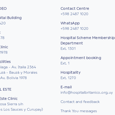
DEO
Contact Centre
+598 2487 1020
tal Building
2420
WhatsApp
+598 2487 1020
c
578
Hospital Scheme Membership
Department
linic
Ext. 1301
 1978
Appointment booking
ilities
Ext. 1
aga - Av. Italia 2364
uzá - Bauzá y Morales
Hospitality
Av. Bolivia 1978
Ext. 1270
E-mail
L ESTE
info@hospitalbritanico.org.uy
Este Clinic
Contact and feedback
osa Sierra s/n
les Los Sauces y Curupay)
Thank You messages