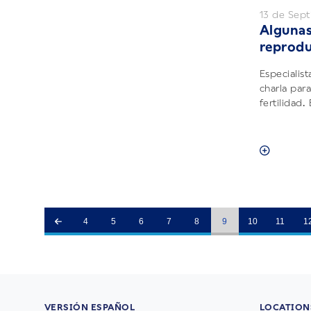
13 de Sep
Algunas
reprodu
Especialist
charla par
fertilidad.
4
5
6
7
8
9
10
11
1
VERSIÓN ESPAÑOL
LOCATION