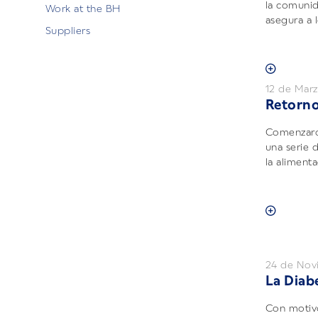
la comuni
Work at the BH
asegura a l
Suppliers
12 de Mar
Retorno
Comenzaron
una serie d
la alimenta
24 de Nov
La Diab
Con motiv